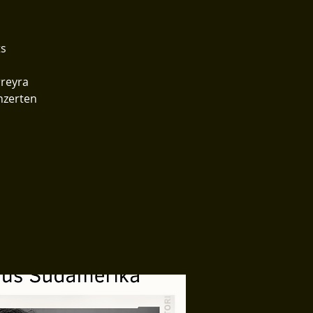
ts
rreyra
nzerten