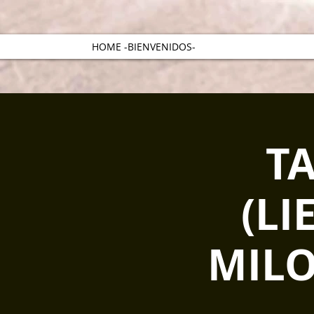
HOME -BIENVENIDOS-
T
(LI
MILO