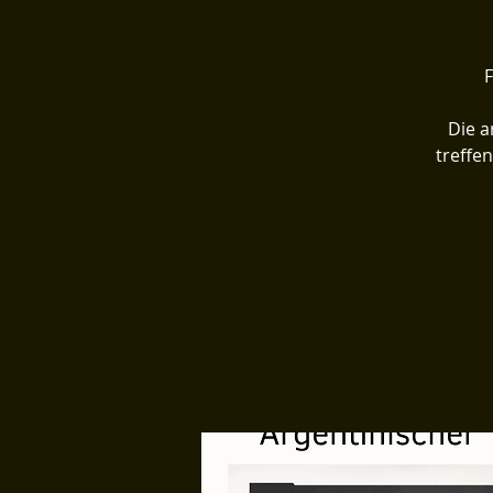
F
Die a
treffe