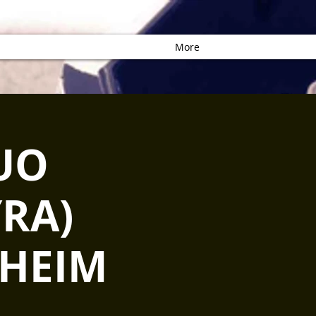
More
UO
YRA)
NHEIM