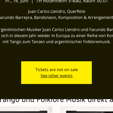
Fr., 16. Juni
  |  
TH Rosenheim S-Bau, Raum S0.01
Juan Carlos Liendro, Querflöte
acundo Barreyra, Bandoneon, Komposition & Arrengemen
rgentinischen Musiker Juan Carlos Liendro und Facundo Ba
n sich in diesem Jahr wieder in Europa zu einer Reihe von Ko
mit Tango zum Tanzen und argentinischer Folkloremusik.
Tickets are not on sale
See other events