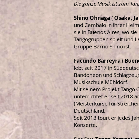
Die ganze Musik ist zum Ta
Shino Ohnaga
(
Osaka, J
und Cembalo in ihrer Heima
sie in Buenos Aires, wo sie 
Tangogruppen spielt und Le
Gruppe Barrio Shino ist.
Facundo Barreyra
(
Bueno
lebt seit 2017 in Süddeutsc
Bandoneon und Schlagzeug 
Musikschule Mühldorf.
Mit seinem Projekt Tango
unterrichtet er seit 2018
(Meisterkurse für Streicher
Deutschland.
Seit 2013 tourt er jedes Ja
Konzerte.
​