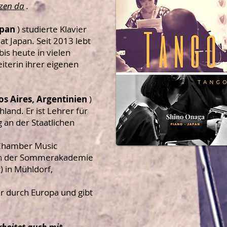
nzen da
.
apan
) studierte Klavier
t Japan. Seit 2013 lebt
bis heute in vielen
iterin ihrer eigenen
s Aires, Argentinien
)
hland. Er ist Lehrer für
an der Staatlichen
 Chamber Music
 an der Sommerakademie
) in Mühldorf,
hr durch Europa und gibt