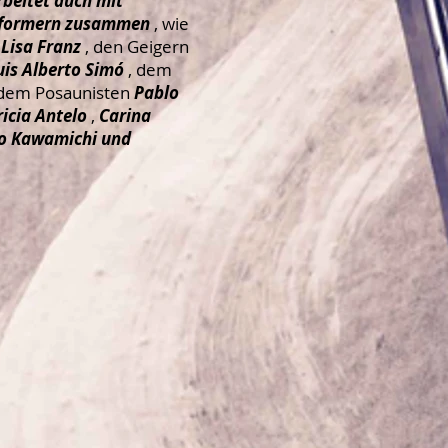
rbeitet auch mit
rformern zusammen
, wie
n
Lisa Franz
, den Geigern
Luis Alberto Simó
, dem
 dem Posaunisten
Pablo
ricia Antelo
,
Carina
ho Kawamichi und