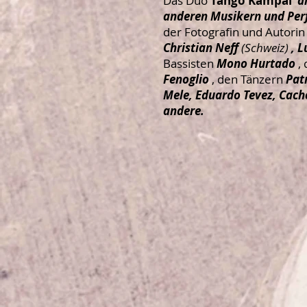
Das Duo
Tango Kampai
a
anderen Musikern und Pe
der Fotografin und Autori
Christian Neff
(Schweiz)
, 
Bassisten
Mono Hurtado
,
Fenoglio
, den Tänzern
Pat
Mele, Eduardo Tevez, Cac
andere.