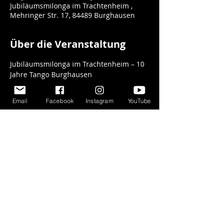
Jubiläumsmilonga im Trachtenheim ,
Mehringer Str. 17, 84489 Burghausen
Über die Veranstaltung
Jubiläumsmilonga im Trachtenheim – 10 
Regine Nosske, Geige. 
Katharina Müller, 
Geige. 
Facundo Barreyra, Bandoneon, 
Email
Facebook
Instagram
YouTube
Komposition & Arrangements.
Sie 
werden ihrem Publikum eigene 
Kompositionen und verschiedene 
Tangos, Walzer und Milongas der 
berühmtesten Tango-Autoren in Trio 
Besetzung präsentieren. Für Tango 
Tanzen und Hören.
Booking Private & Public Tango 
Konzerte und Workshops:
argentinischemusik@gmail.com / 
www.bandoneon-music.com