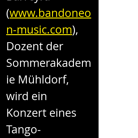
(
www.bandoneo
n-music.com
), 
Dozent der 
Sommerakadem
ie Mühldorf, 
wird ein 
Konzert eines 
Tango-