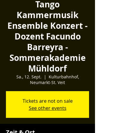
Tango
Kammermusik
Ensemble Konzert -
Dozent Facundo
Barreyra -
Sommerakademie
Mühldorf
Sa., 12. Sept.
  |  
Kulturbahnhof,
Neumarkt-St. Veit
Tickets are not on sale
See other events
Zeit & Ort